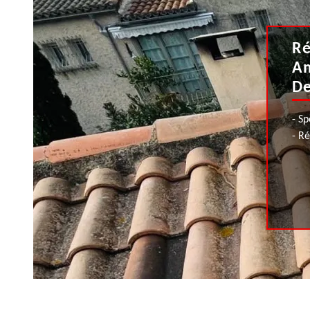
Ré
Am
De
- Sp
- R