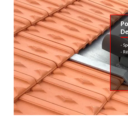
Po
De
- Sp
- R