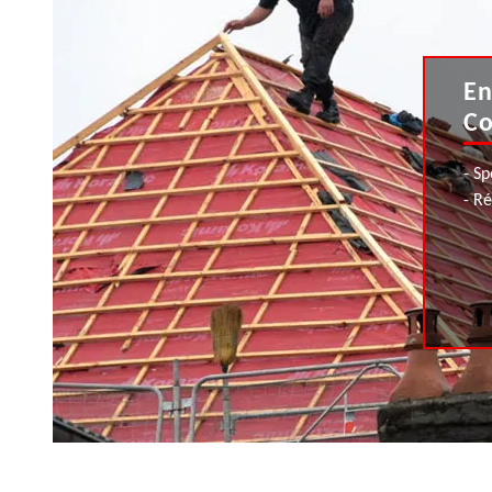
En
Co
- Sp
- R