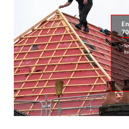
En
70
- Sp
- R