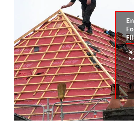
En
Fo
Fi
- Sp
- R