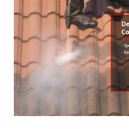
De
Co
- Sp
- R